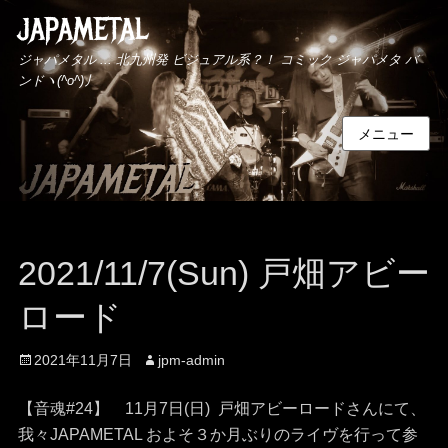
JAPAMETAL
ジャパメタル ... 北九州発 ビジュアル系？！ コミック ジャパメタ バ
ンドヽ(^o^)丿
メニュー
2021/11/7(Sun) 戸畑アビー
ロード
投
2021年11月7日
投
jpm-admin
稿
稿
日
者
【音魂#24】 11月7日(日) 戸畑アビーロードさんにて、
我々JAPAMETAL およそ３か月ぶりのライヴを行って参