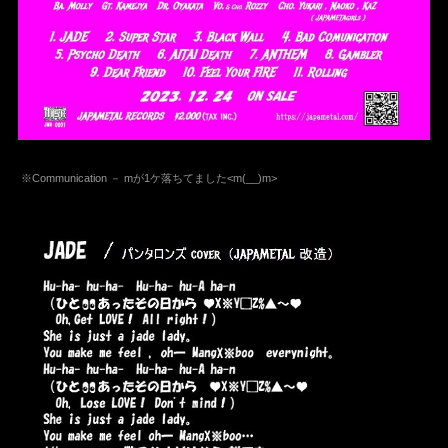
※Communication － mが1ケ落ちてました<m(__)m>