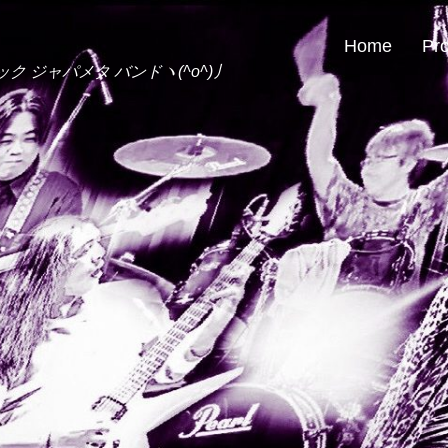
Home
Pro
ック ジャパメタ バンドヽ(^o^)丿