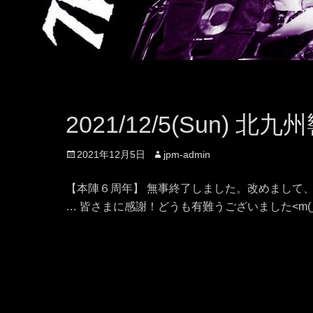
2021/12/5(Sun) 北
投
2021年12月5日
投
jpm-admin
稿
稿
日
者
【本陣６周年】 無事終了しました。改めまして、
… 皆さまに感謝！どうも有難うございました<m(_