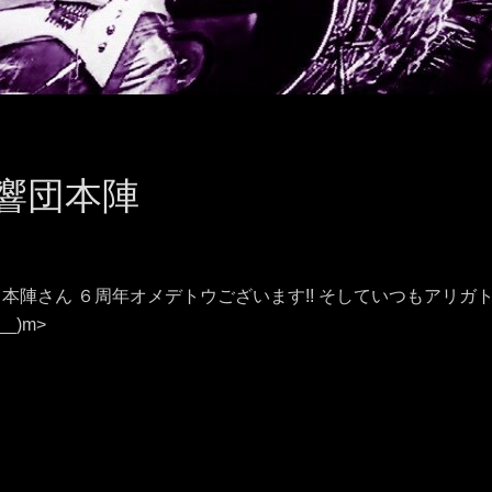
九州響団本陣
本陣さん ６周年オメデトウございます!! そしていつもアリガト
_)m>