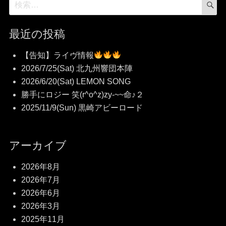
検
検
リ
索
索
ー
対
最近の投稿
象:
【告知】ライヴ情報
2026/7/25(Sat) 北九州響団本陣
2026/6/20(Sat) LEMON SONG
勝手にロジー 笑(r^o^z)zy-~~命♪２
2025/11/9(Sun) 黒崎アビーロード
アーカイブ
2026年8月
2026年7月
2026年6月
2026年3月
2025年11月