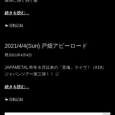
最高に熱く熱く盛
続きを読む…
カ
活動記録
テ
ゴ
リ
2021/4/4(Sun) 戸畑アビーロード
ー
投
2021年4月4日
稿
日
JAPAMETAL 昨年８月以来の「音魂」ライヴ！（#19）
ジャパンツアー第三弾！！ ジ
続きを読む…
カ
活動記録
テ
ゴ