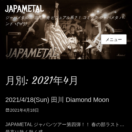
JAPAMETAL
ジャパメタル ... 北九州発 ビジュアル系？！ コミック ジャパメタ バ
ンドヽ(^o^)丿
メニュー
月別: 2021年4月
2021/4/18(Sun) 田川 Diamond Moon
投
2021年4月18日
稿
日
JAPAMETAL ジャパンツアー第四弾！！ 春の部ラスト…