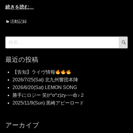
続きを読む…
カ
活動記録
テ
ゴ
検
検
リ
索
索
ー
対
最近の投稿
象:
【告知】ライヴ情報
2026/7/25(Sat) 北九州響団本陣
2026/6/20(Sat) LEMON SONG
勝手にロジー 笑(r^o^z)zy-~~命♪２
2025/11/9(Sun) 黒崎アビーロード
アーカイブ