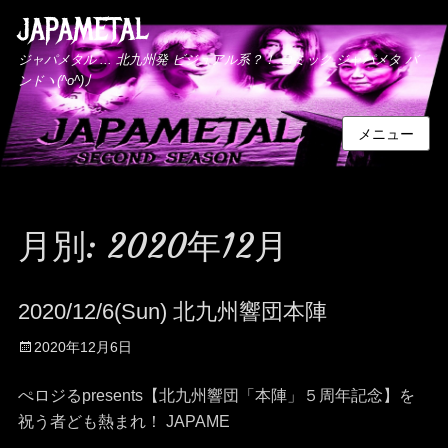
JAPAMETAL
ジャパメタル ... 北九州発 ビジュアル系？！ コミック ジャパメタ バ
ンドヽ(^o^)丿
メニュー
月別: 2020年12月
2020/12/6(Sun) 北九州響団本陣
投
2020年12月6日
稿
日
ぺロジるpresents【北九州響団「本陣」５周年記念】を
祝う者ども熱まれ！ JAPAME